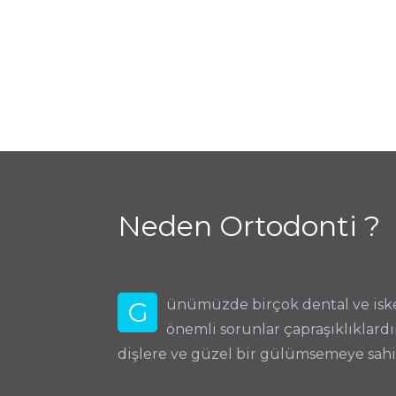
Neden Ortodonti ?
G
ünümüzde birçok dental ve iskel
önemli sorunlar çapraşıklıklardı
dişlere ve güzel bir gülümsemeye sah