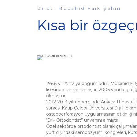
Dr.dt. Mücahid Faik Şahin
Kısa bir özgeç
1988 yılı Antalya doğumludur. Mücahid F. Şa
lisesinde tamamlamıştır. 2006 yılında girdi
olmuştur.
2012-2013 yılı döneminde Ankara 11.Hava Ul
sonrası Katip Çelebi Üniversitesi Diş Heki
osteoperforasyon uygulamasının etkinliğini
‘Dr’-“Ortodontist” ünvanını almıştır.
Özel sektörde ortodontist olarak çalışmalar
yurt dışındaki sempozyum, kongreleri, kursl