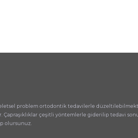
etsel problem ortodontik tedavilerle düzeltilebilmekte
r. Çapraşıklıklar çeşitli yöntemlerle giderilip tedavi s
ip olursunuz.