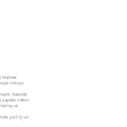
 Malcılar
receyle mezun
ştır. Askerlik
a yapılan mikro-
amlamış ve
da, yurt içi ve