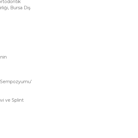
 ortodontik
liği, Bursa Diş
inin
arı Sempozyumu’
i ve Splint