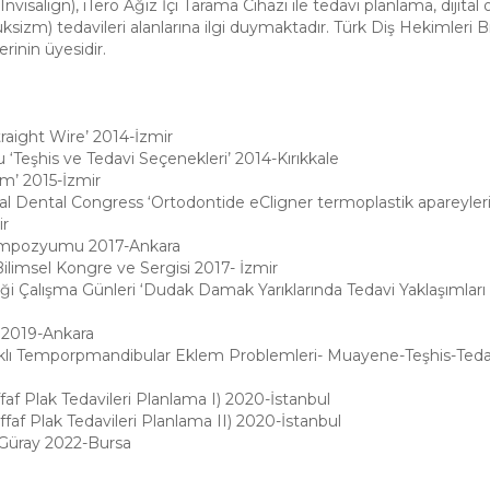
nvisalign), iTero Ağız İçi Tarama Cihazı ile tedavi planlama, dijital
izm) tedavileri alanlarına ilgi duymaktadır. Türk Diş Hekimleri Bir
rinin üyesidir.
ight Wire’ 2014-İzmir
şhis ve Tedavi Seçenekleri’ 2014-Kırıkkale
m’ 2015-İzmir
onal Dental Congress ‘Ortodontide eCligner termoplastik apareyler
ir
 Sempozyumu 2017-Ankara
 Bilimsel Kongre ve Sergisi 2017- İzmir
mliği Çalışma Günleri ‘Dudak Damak Yarıklarında Tedavi Yaklaşıml
g’ 2019-Ankara
klı Temporpmandibular Eklem Problemleri- Muayene-Teşhis-Tedav
faf Plak Tedavileri Planlama I) 2020-İstanbul
ffaf Plak Tedavileri Planlama II) 2020-İstanbul
s Güray 2022-Bursa