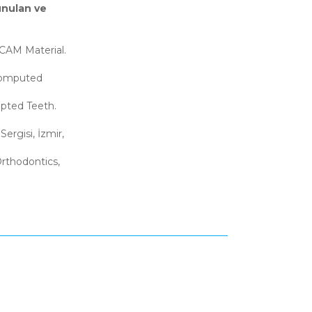
sunulan ve
/CAM Material.
 Computed
pted Teeth.
ergisi, İzmir,
Orthodontics,