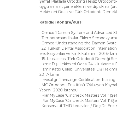
Şeffaf Plaklarla Ortodonti (Telsiz Ortodonti-I
uygulamalar, çene eklemi ve diş sıkma (bruks
Hekimleri Odası ve Türk Ortodonti Dernekle
Katıldığı Kongre/Kurs:
• Ormco ‘Damon System and Advanced Stra
• Temporpmandibular Eklem Sempozyumu ‘Te
• Ormco ‘Understanding the Damon Syste
• 22. Turkish Dental Association Internati
endikasyonları ve klinik kullanımı’ 2016- İzm
• 15. Uluslararası Türk Ortodonti Derneği
• İzmir Diş Hekimleri Odası 24. Uluslararası
• İzmir Katip Çelebi Üniversitesi Diş Heki
2017- İzmir
• Invisalign ‘Invisalign Certification Trainin
• MC Ortodonti Enstitüsü ‘Okluzyon Kayna
Yapımı’ 2020-İstanbul
• PlanMyCase ‘Clincheck Masters Vol.I’ (Şef
• PlanMyCase ‘Clincheck Masters Vol.II’ (Şe
• Konservatif TMD tedavileri / Doç.Dr. Eni