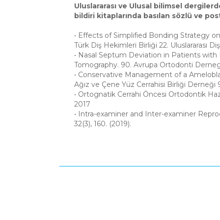
Uluslararası ve Ulusal bilimsel dergiler
bildiri kitaplarında basılan sözlü ve po
• Effects of Simplified Bonding Strategy
Türk Diş Hekimleri Birliği 22. Uluslararası D
• Nasal Septum Deviation in Patients wit
Tomography. 90. Avrupa Ortodonti Derneg
• Conservative Management of a Amelobla
Ağız ve Çene Yüz Cerrahisi Birliği Derneği 9
• Ortognatik Cerrahi Öncesi Ortodontik Hazır
2017
• Intra-examiner and Inter-examiner Reprod
32(3), 160. (2019).