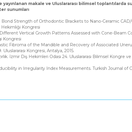
de yayınlanan makale ve Uluslararası bilimsel toplantılarda 
ster sunumları
 on Bond Strength of Orthodontic Brackets to Nano-Ceramic CAD
iş Hekimliği Kongresi
h Different Vertical Growth Patterns Assessed with Cone-Beam
i Kongresi
stic Fibroma of the Mandible and Recovery of Associated Uneru
. Uluslararası Kongresi, Antalya, 2015.
lık. İzmir Diş Hekimleri Odası 24. Uluslararası Bilimsel Kongre ve S
ucibility in Irregularity Index Measurements. Turkish Journal of 