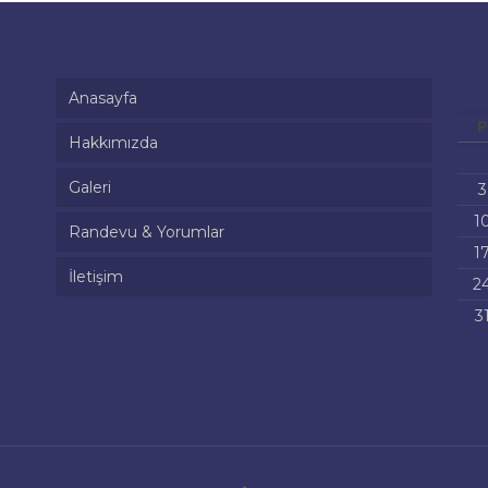
Anasayfa
P
Hakkımızda
Galeri
Uzman Dt. Nur Şahin
3
1
Randevu & Yorumlar
Dr.dt. Mücahid Faik Şahin
1
İletişim
Uzman Dt. Nur Şahin
2
3
Dr.dt. Mücahid Faik Şahin