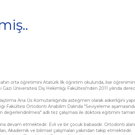
miş..
hin orta öğretimini Atatürk İlk öğretim okulunda, lise öğrenimini
ği Gazi Üniversitesi Diş Hekimliği Fakültesi'nden 2011 yılında de
aştırma Ana Üs Komutanlığında asteğmen olarak askerliğini yapmı
mliği Fakültesi Ortodonti Anabilim Dalında "Seviyeleme aşamasınd
n değerlendirilmesi" adlı tez çalışması ile doktora eğitimini tam
ına devam etmektedir. Evli ve bir çocuk babasıdır. Ortodonti alanın
arı, Akademik ve bilimsel çalışmaları yakından takip etmektedir.